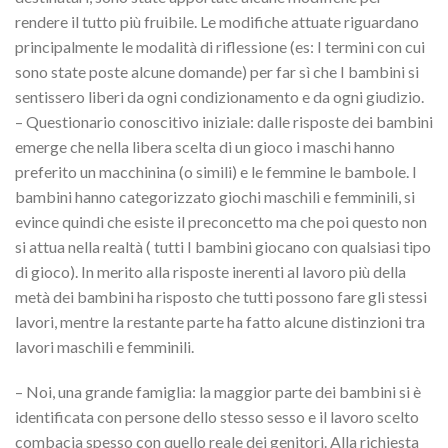
rendere il tutto più fruibile. Le modifiche attuate riguardano
principalmente le modalità di riflessione (es: I termini con cui
sono state poste alcune domande) per far sì che I bambini si
sentissero liberi da ogni condizionamento e da ogni giudizio.
– Questionario conoscitivo iniziale: dalle risposte dei bambini
emerge che nella libera scelta di un gioco i maschi hanno
preferito un macchinina (o simili) e le femmine le bambole. I
bambini hanno categorizzato giochi maschili e femminili, si
evince quindi che esiste il preconcetto ma che poi questo non
si attua nella realtà ( tutti I bambini giocano con qualsiasi tipo
di gioco). In merito alla risposte inerenti al lavoro più della
metà dei bambini ha risposto che tutti possono fare gli stessi
lavori, mentre la restante parte ha fatto alcune distinzioni tra
lavori maschili e femminili.
– Noi, una grande famiglia: la maggior parte dei bambini si è
identificata con persone dello stesso sesso e il lavoro scelto
combacia spesso con quello reale dei genitori. Alla richiesta