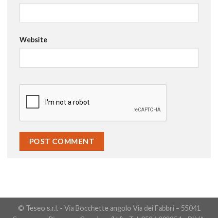
Website
© Teseo s.r.l. - Via Bocchette angolo Via dei Fabbri – 55041