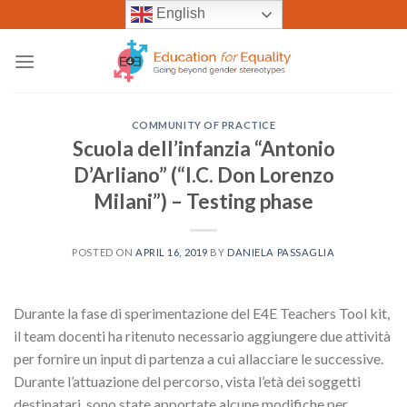
Skip
English
to
content
COMMUNITY OF PRACTICE
Scuola dell’infanzia “Antonio
D’Arliano” (“I.C. Don Lorenzo
Milani”) – Testing phase
POSTED ON
APRIL 16, 2019
BY
DANIELA PASSAGLIA
Durante la fase di sperimentazione del E4E Teachers Tool kit,
il team docenti ha ritenuto necessario aggiungere due attività
per fornire un input di partenza a cui allacciare le successive.
Durante l’attuazione del percorso, vista l’età dei soggetti
destinatari, sono state apportate alcune modifiche per