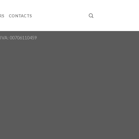
RS
CONTACTS
 P.IVA: 00706110459