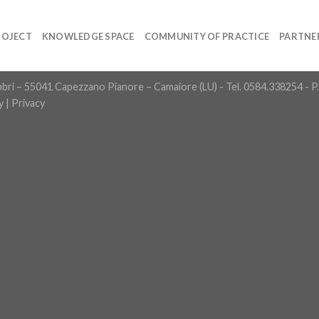
ROJECT
KNOWLEDGE SPACE
COMMUNITY OF PRACTICE
PARTNE
Fabbri – 55041 Capezzano Pianore – Camaiore (LU) - Tel. 0584.338254 -
y
|
Privacy