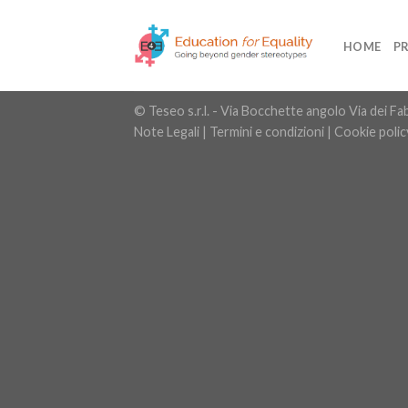
Skip
to
HOME
P
content
© Teseo s.r.l. - Via Bocchette angolo Via dei 
Note Legali
|
Termini e condizioni
|
Cookie polic